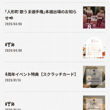
｢人形町 歌うま選手権｣本選出場のお知ら
せ📢
2026/04/08
🕯️🍸🎤
2026/04/08
4周年イベント特典【スクラッチカード】
2026/01/14
🕯️🍸🎤
2026/01/14