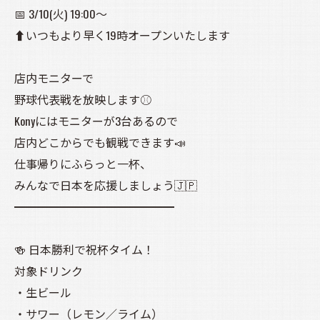
📅 3/10(火) 19:00〜
⬆️いつもより早く19時オープンいたします
店内モニターで
野球代表戦を放映します⚾
Konyにはモニターが3台あるので
店内どこからでも観戦できます📣
仕事帰りにふらっと一杯、
みんなで日本を応援しましょう🇯🇵
━━━━━━━━━━━━━━
🍻 日本勝利で祝杯タイム！
対象ドリンク
・生ビール
・サワー（レモン／ライム）