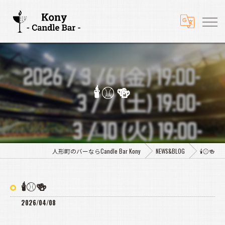
🕯️⚾🍻
人形町のバーならCandle Bar Kony
NEWS&BLOG
🕯️⚾🍻
🕯️⚾🍻
2026/04/08