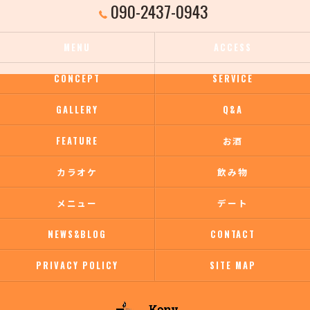
090-2437-0943
MENU
ACCESS
CONCEPT
SERVICE
GALLERY
Q&A
FEATURE
お酒
カラオケ
飲み物
メニュー
デート
NEWS&BLOG
CONTACT
PRIVACY POLICY
SITE MAP