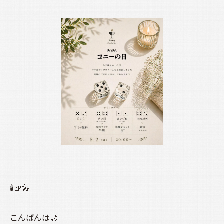
🕯️🍺🎤
こんばんは🌙