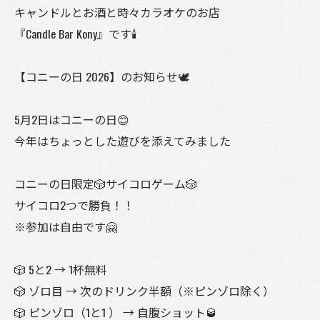
キャンドルとお酒と時々カラオケのお店
『Candle Bar Kony』です🕯️
【コニーの日 2026】のお知らせ🕊️
5月2日はコニーの日😊
今年はちょっとした遊びを添えてみました
コニーの日限定🎲サイコロゲーム🎲
サイコロ2つで勝負！！
※参加は自由です🤗
🎲 5と2 → 1杯無料
🎲 ゾロ目 → 次のドリンク半額（※ピンゾロ除く）
🎲 ピンゾロ（1と1 ） → 自腹ショット🥃