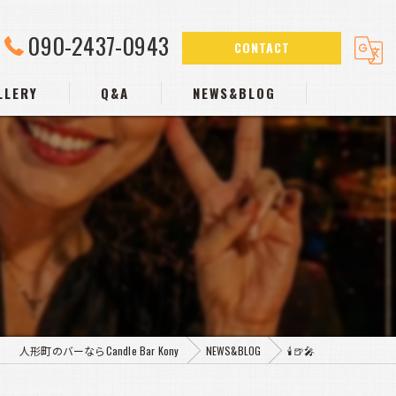
090-2437-0943
CONTACT
LLERY
Q&A
NEWS&BLOG
人形町のバーならCandle Bar Kony
NEWS&BLOG
🕯️🍺🎤