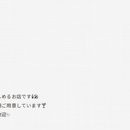
お店です🕯️🎤
ご用意しています🍸
歓迎✨