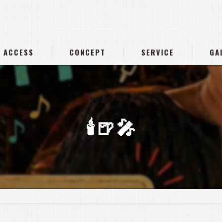
ACCESS
CONCEPT
SERVICE
GA
🕯️🍺🎤