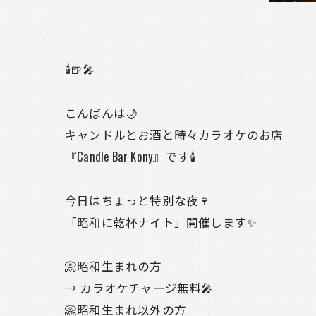
🕯️🍺🎤
こんばんは🌙
キャンドルとお酒と時々カラオケのお店
『Candle Bar Kony』です🕯️
今日はちょっと特別な夜🍷
「昭和に乾杯ナイト」開催します✨
📀昭和生まれの方
→ カラオケチャージ無料🎤
📀昭和生まれ以外の方