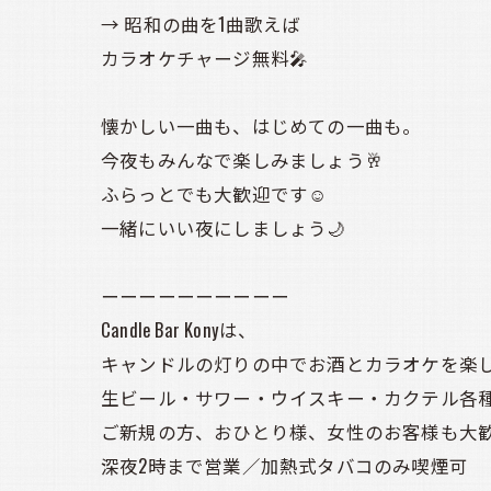
→ 昭和の曲を1曲歌えば
カラオケチャージ無料🎤
懐かしい一曲も、はじめての一曲も。
今夜もみんなで楽しみましょう🥂
ふらっとでも大歓迎です☺️
一緒にいい夜にしましょう🌙
ーーーーーーーーーー
Candle Bar Konyは、
キャンドルの灯りの中でお酒とカラオケを楽しめる
生ビール・サワー・ウイスキー・カクテル各種
ご新規の方、おひとり様、女性のお客様も大
深夜2時まで営業／加熱式タバコのみ喫煙可