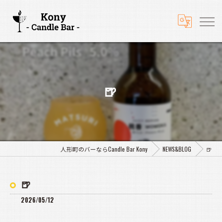
🍺
人形町のバーならCandle Bar Kony
NEWS&BLOG
🍺
🍺
2026/05/12