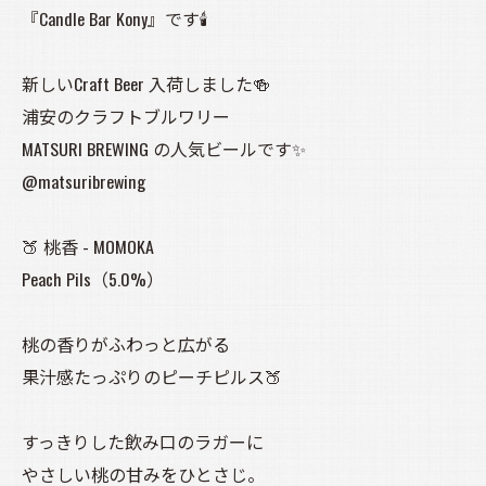
『Candle Bar Kony』です🕯️
新しいCraft Beer 入荷しました🍻
浦安のクラフトブルワリー
MATSURI BREWING の人気ビールです✨
@matsuribrewing
🍑 桃香 - MOMOKA
Peach Pils（5.0%）
桃の香りがふわっと広がる
果汁感たっぷりのピーチピルス🍑
すっきりした飲み口のラガーに
やさしい桃の甘みをひとさじ。