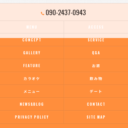
090-2437-0943
MENU
ACCESS
CONCEPT
SERVICE
GALLERY
Q&A
FEATURE
お酒
カラオケ
飲み物
メニュー
デート
NEWS&BLOG
CONTACT
PRIVACY POLICY
SITE MAP