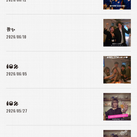
🥂✨
2026/06/10
🕯️🥃🎤
2026/06/05
🕯️🥃🎤
2026/05/27