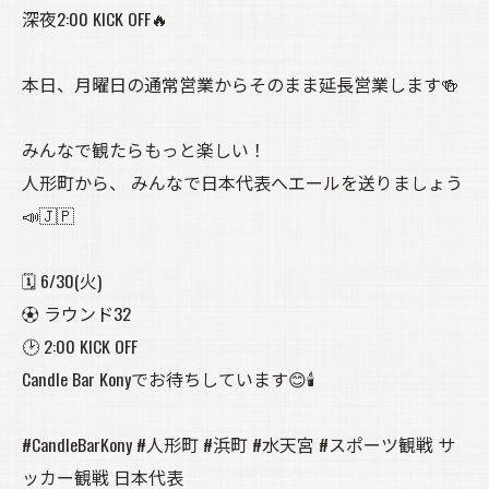
深夜2:00 KICK OFF🔥
本日、月曜日の通常営業からそのまま延長営業します🍻
みんなで観たらもっと楽しい！
人形町から、 みんなで日本代表へエールを送りましょう
📣🇯🇵
🗓 6/30(火)
⚽ ラウンド32
🕑 2:00 KICK OFF
Candle Bar Konyでお待ちしています😊🕯️
#CandleBarKony #人形町 #浜町 #水天宮 #スポーツ観戦 サ
ッカー観戦 日本代表