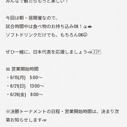
みんなで観たらもっと楽しい！
今回は朝・昼開催なので、
試合時間中は食べ物のお持ち込みOK！🍙🥪
ソフトドリンクだけでも、もちろんOK🤭
ぜひ一緒に、日本代表を応援しましょう📣🇯🇵
📅 営業開始時間
・6/15(月) 5:00〜
・6/21(日) 13:00〜
・6/26(金) 8:00〜
※決勝トーナメントの日程・営業開始時間は、決まり次
第お知らせします📣