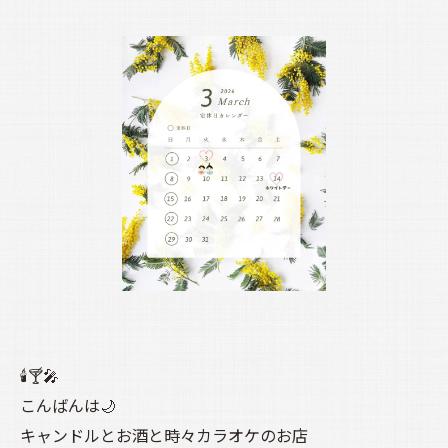
🕯️🍸🎤
こんばんは🌙
キャンドルとお酒と時々カラオケのお店