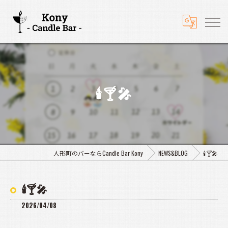
🕯️🍸🎤
人形町のバーならCandle Bar Kony
NEWS&BLOG
🕯️🍸🎤
🕯️🍸🎤
2026/04/08