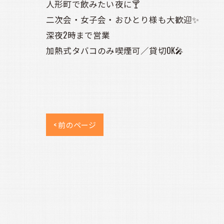
人形町で飲みたい夜に🍸
二次会・女子会・おひとり様も大歓迎✨
深夜2時まで営業
加熱式タバコのみ喫煙可／貸切OK🎤
< 前のページ