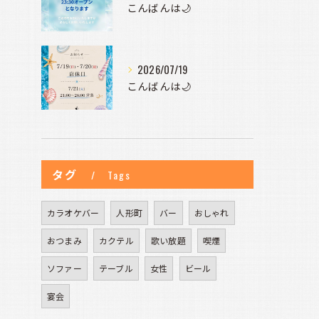
こんばんは🌙
2026/07/19
こんばんは🌙
タグ
Tags
カラオケバー
人形町
バー
おしゃれ
おつまみ
カクテル
歌い放題
喫煙
ソファー
テーブル
女性
ビール
宴会