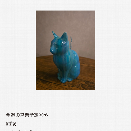
今週の営業予定🙂📢
🕯️🍸️🎤