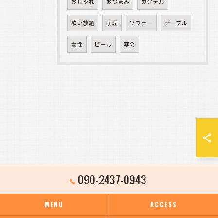
おしゃれ
おつまみ
カクテル
歌い放題
喫煙
ソファー
テーブル
女性
ビール
宴会
090-2437-0943
MENU
ACCESS