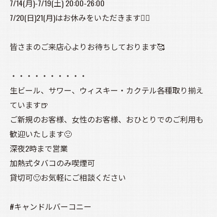
7/14(月)-7/19(土) 20:00-26:00
7/20(日)21(月)はお休みをいただきます🙇‍♀️
皆さまのご来店心よりお待ちしております🥰
・・・・・・・・・・
生ビール、サワー、ウィスキー・カクテル各種取り揃え
ています🍺
ご新規のお客様、女性のお客様、おひとりでのご利用も
歓迎いたします🙂
深夜2時まで営業
加熱式タバコのみ喫煙可
貸切可🙂お気軽にご相談ください
#キャンドルバーコニー