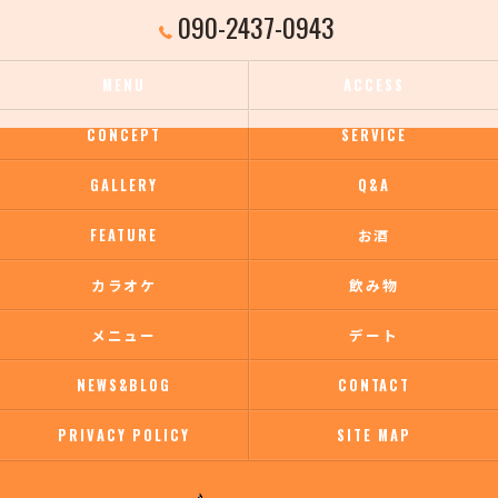
090-2437-0943
MENU
ACCESS
CONCEPT
SERVICE
GALLERY
Q&A
FEATURE
お酒
カラオケ
飲み物
メニュー
デート
NEWS&BLOG
CONTACT
PRIVACY POLICY
SITE MAP