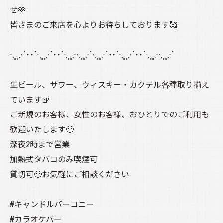
せ🫶
皆さまのご来店を心よりお待ちしております🥰
⋅.˳˳.⋅ॱ˙˙ॱ⋅.˳˳.⋅ॱ˙˙ॱᐧ.˳˳.⋅⋅.˳˳.⋅ॱ⋅.˳˳.⋅ॱ˙˙ॱ⋅.˳˳.⋅ॱ˙˙ॱᐧ.˳˳.⋅⋅.˳˳.⋅ॱ
生ビール、サワー、ウィスキー・カクテル各種取り揃え
ています🍺
ご新規のお客様、女性のお客様、おひとりでのご利用も
歓迎いたします🙂
深夜2時まで営業
加熱式タバコのみ喫煙可
貸切可🙂お気軽にご相談ください
#キャンドルバーコニー
#カラオケバー