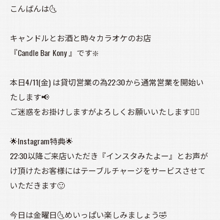
こんばんは🌜️
キャンドルとお酒と時々カラオケのお店
『Candle Bar Kony 』です❇️
本日4/11(金) は貸切営業の為22:30から通常営業を開始い
たします📢
ご迷惑をお掛けしますがよろしくお願いいたします🙇‍♀️
🌟Instagram特典🌟
22:30以降ご来店いただき『インスタみたよー』とお声が
け頂けたお客様にはテーブルチャージをサービスさせて
いただきます🙂
今日は金曜日🌜️めいっぱい楽しみましょう🤣