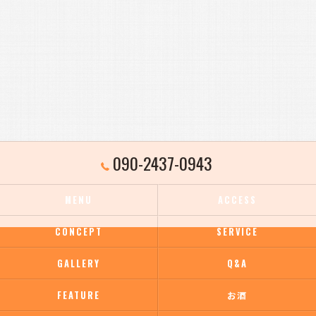
090-2437-0943
MENU
ACCESS
CONCEPT
SERVICE
GALLERY
Q&A
FEATURE
お酒