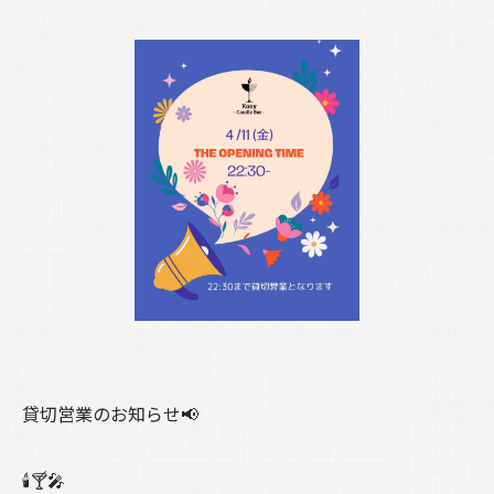
貸切営業のお知らせ📢
🕯️🍸️🎤