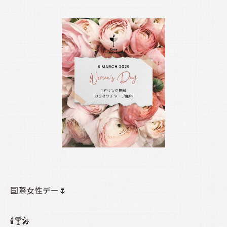
国際女性デー🌷
🕯️🍸️🎤