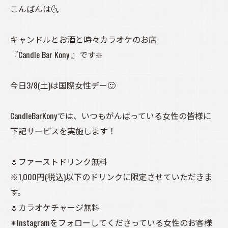
こんばんは🌜️
キャンドルとお酒と時々カラオケのお店
『Candle Bar Kony 』です❇️
今日3/8(土)は国際女性デー🙂
CandleBarKonyでは、いつもがんばっている女性の皆様に
下記サービスを実施します！
🌷ファーストドリンク無料
※1,000円(税込)以下のドリンクに限定させていただきま
す。
🌷カラオケチャージ無料
✴Instagramをフォローしてくださっている女性のお客様