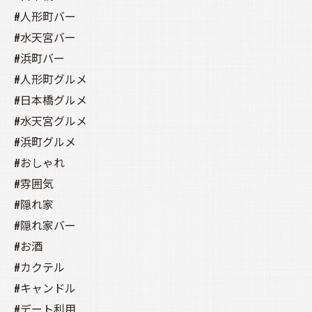
#人形町バー
#水天宮バー
#浜町バー
#人形町グルメ
#日本橋グルメ
#水天宮グルメ
#浜町グルメ
#おしゃれ
#雰囲気
#隠れ家
#隠れ家バー
#お酒
#カクテル
#キャンドル
#デート利用