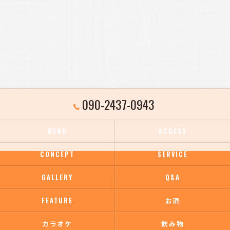
090-2437-0943
MENU
ACCESS
CONCEPT
SERVICE
GALLERY
Q&A
FEATURE
お酒
カラオケ
飲み物