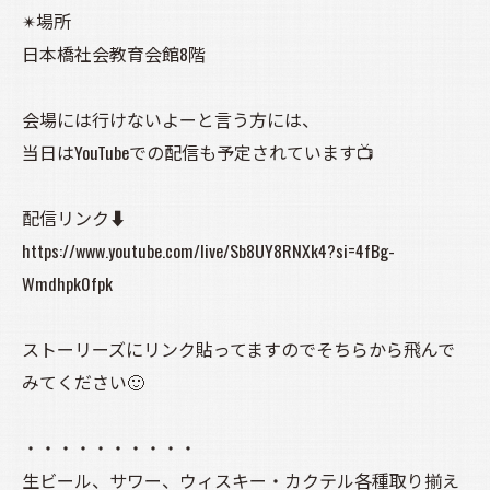
✴場所
日本橋社会教育会館8階
会場には行けないよーと言う方には、
当日はYouTubeでの配信も予定されています📺
配信リンク⬇
https://www.youtube.com/live/Sb8UY8RNXk4?si=4fBg-
Wmdhpk0fpk
ストーリーズにリンク貼ってますのでそちらから飛んで
みてください🙂
・・・・・・・・・・
生ビール、サワー、ウィスキー・カクテル各種取り揃え