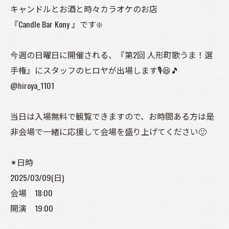
キャンドルとお酒と時々カラオケのお店
『Candle Bar Kony 』です❇️
今週の日曜日に開催される、『第2回 人形町歌うま！選
手権』にスタッフのヒロヤが出場します🎙️😆🎵
@hiroya_1101
当日は入場無料で観覧できますので、お時間ある方は是
非会場で一緒に応援して会場を盛り上げてください🙂
✴日時
2025/03/09(日)
会場 18:00
開演 19:00