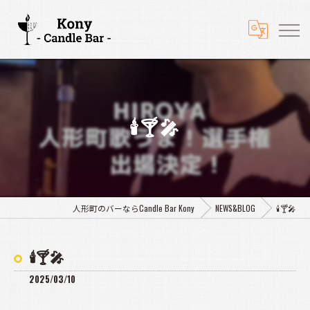
🕯️🍸️🎤
人形町のバーならCandle Bar Kony
NEWS&BLOG
🕯️🍸️🎤
🕯️🍸️🎤
2025/03/10