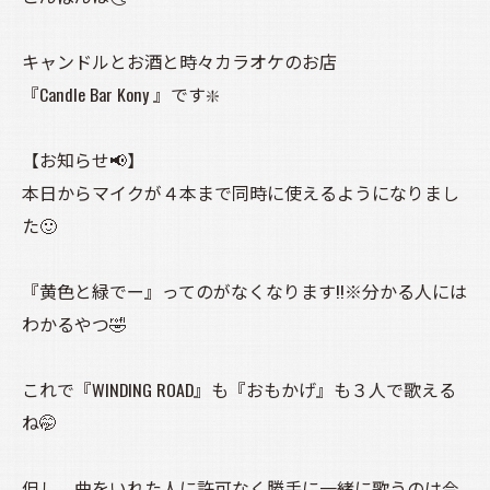
キャンドルとお酒と時々カラオケのお店
『Candle Bar Kony 』です❇️
【お知らせ📢】
本日からマイクが４本まで同時に使えるようになりまし
た🙂
『黄色と緑でー』ってのがなくなります!!※分かる人には
わかるやつ🤣
これで『WINDING ROAD』も『おもかげ』も３人で歌える
ね🤭
但し、曲をいれた人に許可なく勝手に一緒に歌うのは今