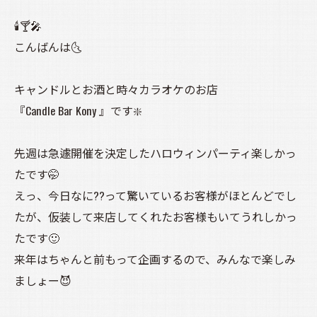
🕯️🍸️🎤
こんばんは🌜️
キャンドルとお酒と時々カラオケのお店
『Candle Bar Kony 』です❇️
先週は急遽開催を決定したハロウィンパーティ楽しかっ
たです🤭
えっ、今日なに??って驚いているお客様がほとんどでし
たが、仮装して来店してくれたお客様もいてうれしかっ
たです🙂
来年はちゃんと前もって企画するので、みんなで楽しみ
ましょー😈