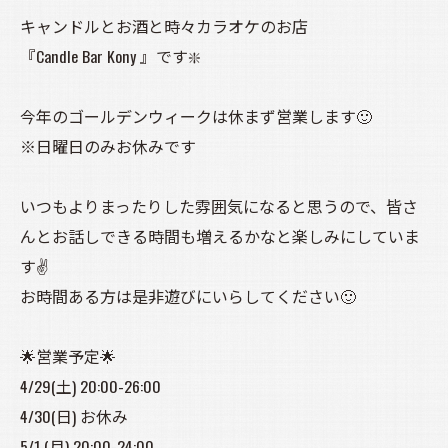
キャンドルとお酒と時々カラオケのお店
『Candle Bar Kony 』です❇️
今年のゴールデンウィークは休まず営業します🙂
※日曜日のみお休みです
いつもよりまったりした雰囲気になると思うので、皆さ
んとお話しできる時間も増えるかなと楽しみにしていま
す✌️
お時間ある方は是非遊びにいらしてください🙂
🌟営業予定🌟
4/29(土) 20:00-26:00
4/30(日) お休み
5/1 (月) 20:00-24:00