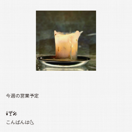
今週の営業予定
🕯️🍸️🎤
こんばんは🌜️