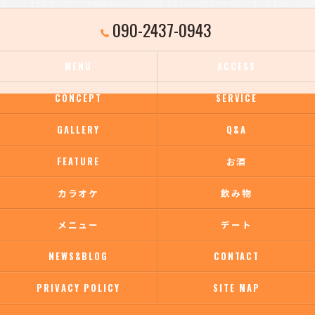
090-2437-0943
MENU
ACCESS
CONCEPT
SERVICE
GALLERY
Q&A
FEATURE
お酒
カラオケ
飲み物
メニュー
デート
NEWS&BLOG
CONTACT
PRIVACY POLICY
SITE MAP