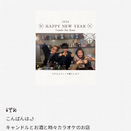
🕯️🍸🎤
こんばんは🌙
キャンドルとお酒と時々カラオケのお店