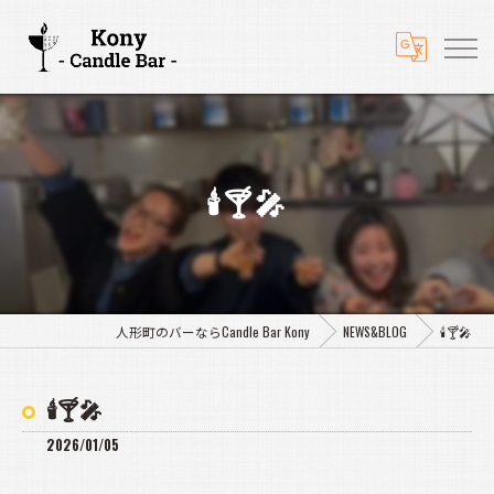
🕯️🍸🎤
人形町のバーならCandle Bar Kony
NEWS&BLOG
🕯️🍸🎤
🕯️🍸🎤
2026/01/05