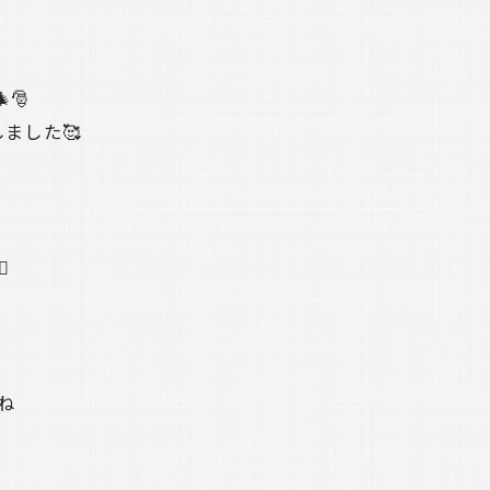
🎄🎅
ました🥰
️
ね