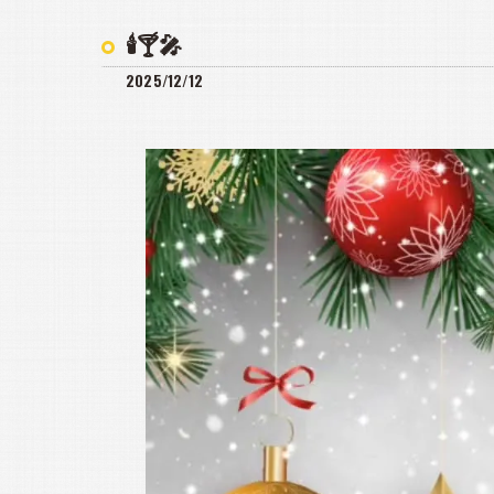
🕯️🍸️🎤
2025/12/12