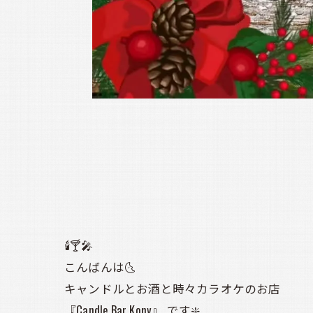
🕯️🍸️🎤
こんばんは🌜️
キャンドルとお酒と時々カラオケのお店
『Candle Bar Kony』 です❇️