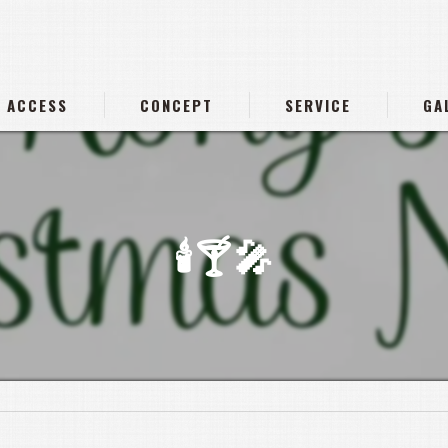
ACCESS
CONCEPT
SERVICE
GA
🕯️🍸️🎤