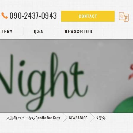
090-2437-0943
CONTACT
LLERY
Q&A
NEWS&BLOG
人形町のバーならCandle Bar Kony
NEWS&BLOG
🕯️🍸️🎤