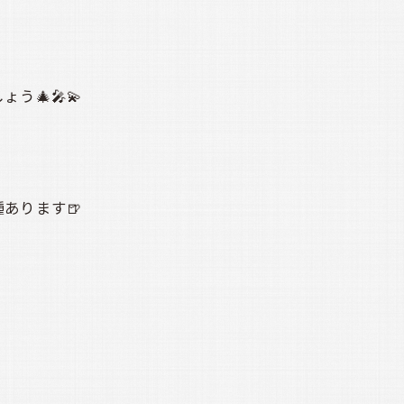
🎄🎤💫
あります🍺