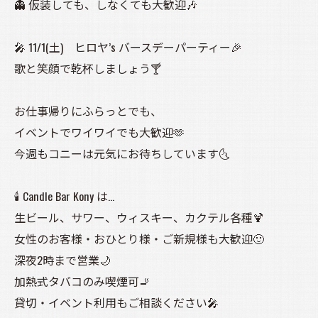
👻 仮装しても、しなくても大歓迎🎶
🎤 11/1(土) ヒロヤ’s バースデーパーティー🎉
歌と笑顔で乾杯しましょう🍸
お仕事帰りにふらっとでも、
イベントでワイワイでも大歓迎🫶
今週もコニーは元気にお待ちしています🌜️
🕯️ Candle Bar Kony は…
生ビール、サワー、ウィスキー、カクテル各種🍹
女性のお客様・おひとり様・ご新規様も大歓迎🙂
深夜2時まで営業🌙
加熱式タバコのみ喫煙可🚬
貸切・イベント利用もご相談ください🎤