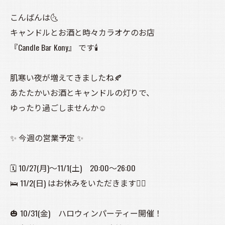
こんばんは🌜️
キャンドルとお酒と時々カラオケのお店
『Candle Bar Kony』 です🕯️
肌寒い夜が増えてきましたね🍂
あたたかいお酒とキャンドルの灯りで、
ゆったり過ごしませんか☺️
✨ 今週の営業予定 ✨
🗓 10/27(月)〜11/1(土) 20:00〜26:00
🛌 11/2(日) はお休みをいただきます🙇‍♀️
🎃 10/31(金) ハロウィンパーティー開催！