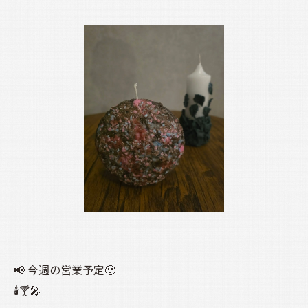
📢 今週の営業予定🙂
🕯️🍸🎤