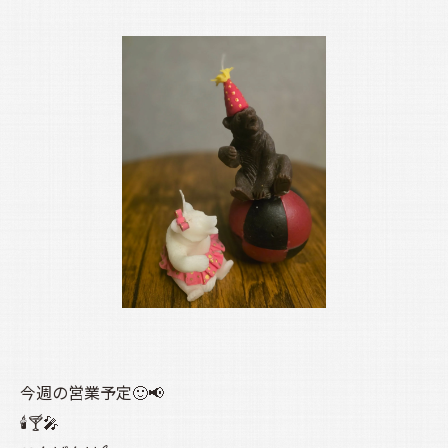
今週の営業予定🙂📢
🕯️🍸️🎤