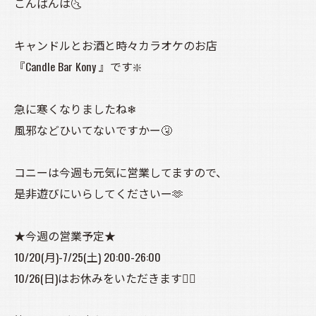
こんばんは🌜️
キャンドルとお酒と時々カラオケのお店
『Candle Bar Kony 』です❇️
急に寒くなりましたね❄
風邪などひいてないですかー🤧
コニーは今週も元気に営業してますので、
是非遊びにいらしてくださいー🫶
★今週の営業予定★
10/20(月)-7/25(土) 20:00-26:00
10/26(日)はお休みをいただきます🙇‍♀️