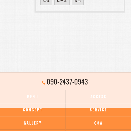
女性
ビール
宴会
090-2437-0943
MENU
ACCESS
CONCEPT
SERVICE
GALLERY
Q&A