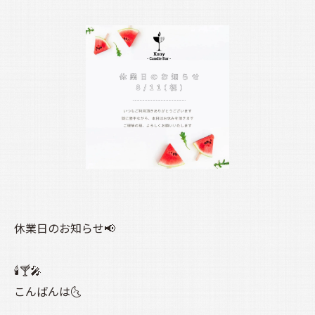
休業日のお知らせ📢
🕯️🍸️🎤
こんばんは🌜️