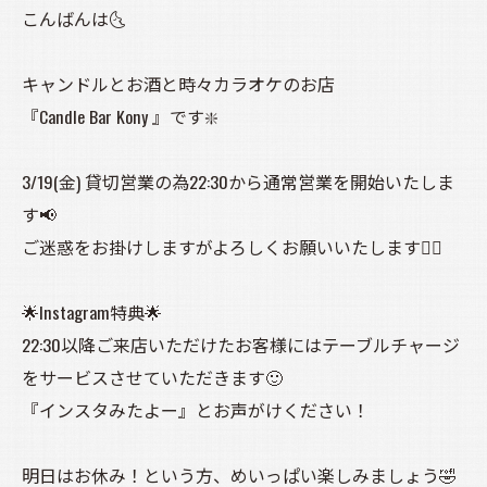
こんばんは🌜️
キャンドルとお酒と時々カラオケのお店
『Candle Bar Kony 』です❇️
3/19(金) 貸切営業の為22:30から通常営業を開始いたしま
す📢
ご迷惑をお掛けしますがよろしくお願いいたします🙇‍♀️
🌟Instagram特典🌟
22:30以降ご来店いただけたお客様にはテーブルチャージ
をサービスさせていただきます🙂
『インスタみたよー』とお声がけください！
明日はお休み！という方、めいっぱい楽しみましょう🤣