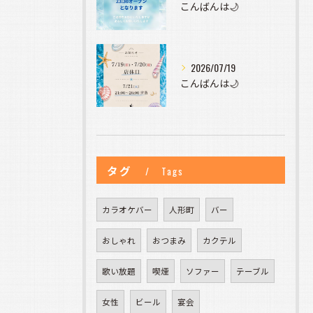
こんばんは🌙
2026/07/19
こんばんは🌙
タグ
Tags
カラオケバー
人形町
バー
おしゃれ
おつまみ
カクテル
歌い放題
喫煙
ソファー
テーブル
女性
ビール
宴会