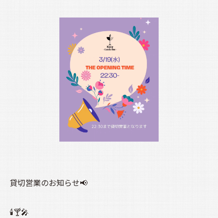
貸切営業のお知らせ📢
🕯️🍸️🎤