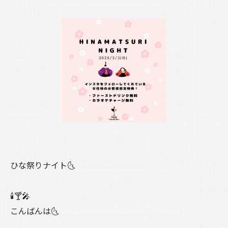
ひな祭りナイト🌜️
🕯️🍸️🎤
こんばんは🌜️