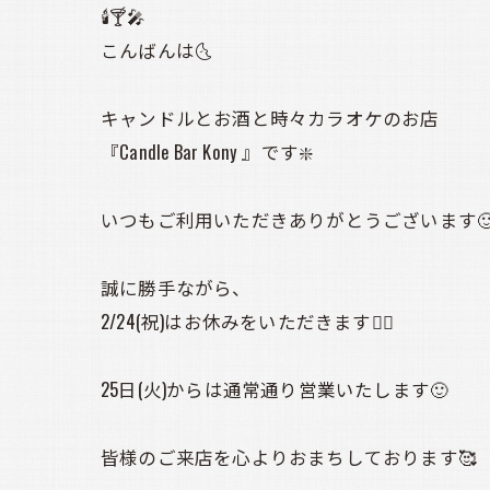
🕯️🍸️🎤
こんばんは🌜️
キャンドルとお酒と時々カラオケのお店
『Candle Bar Kony 』です❇️
いつもご利用いただきありがとうございます
誠に勝手ながら、
2/24(祝)はお休みをいただきます🙇‍♀️
25日(火)からは通常通り営業いたします🙂
皆様のご来店を心よりおまちしております🥰