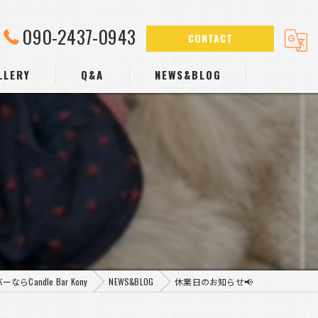
090-2437-0943
CONTACT
LLERY
Q&A
NEWS&BLOG
らCandle Bar Kony
NEWS&BLOG
休業日のお知らせ📢