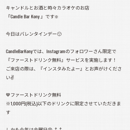
キャンドルとお酒と時々カラオケのお店
『Candle Bar Kony 』です❇️
今日はバレンタインデー🙂
CandleBarKonyでは、Instagramのフォロワーさん限定で
『ファーストドリンク無料』サービスを実施します！
ご来店の際は、『インスタみたよー』とお声がけくださ
い✌️
🤎ファーストドリンク無料
※1,000円(税込)以下のドリンクに限定させていただきま
す
しかも今年は金曜日😍⤴️⤴️