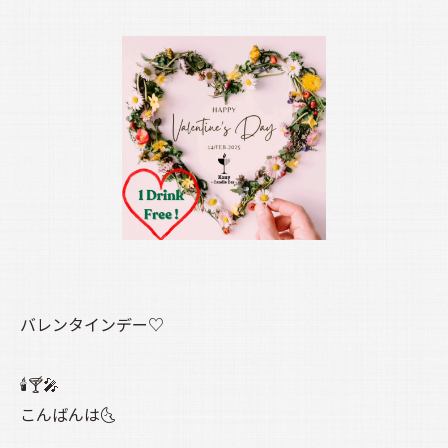
バレンタインデー♡
🕯️🍸️🎤
こんばんは🌜️