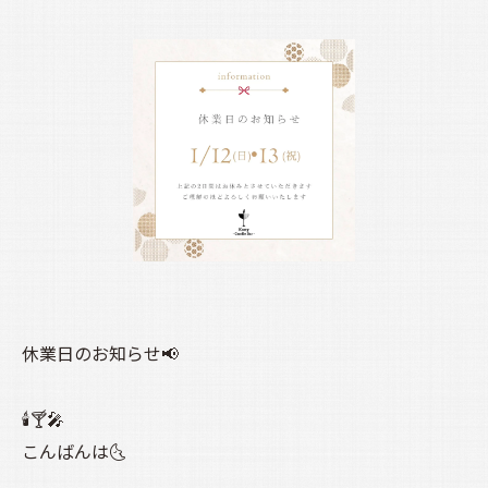
休業日のお知らせ📢
🕯️🍸️🎤
こんばんは🌜️