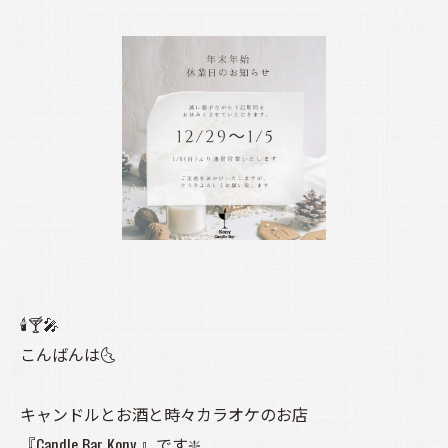
🕯️🍸️🎤
こんばんは🌜️
キャンドルとお酒と時々カラオケのお店
『Candle Bar Kony 』です❇️