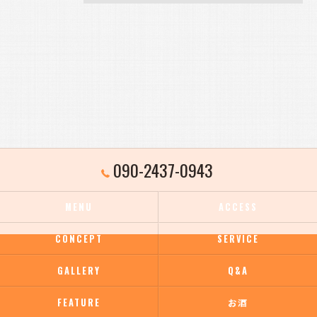
090-2437-0943
MENU
ACCESS
CONCEPT
SERVICE
GALLERY
Q&A
FEATURE
お酒