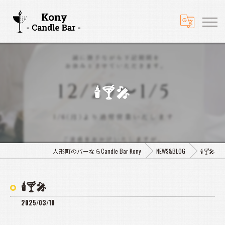
🕯️🍸️🎤
人形町のバーならCandle Bar Kony
NEWS&BLOG
🕯️🍸️🎤
🕯️🍸️🎤
2025/03/10