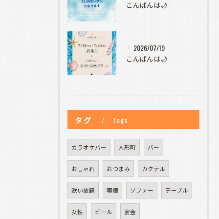
こんばんは🌙
2026/07/19
こんばんは🌙
タグ
Tags
カラオケバー
人形町
バー
おしゃれ
おつまみ
カクテル
歌い放題
喫煙
ソファー
テーブル
女性
ビール
宴会