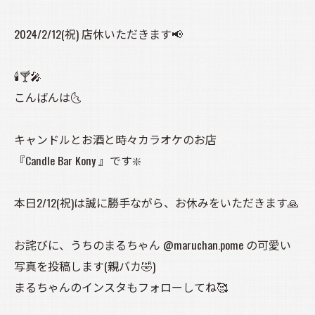
2024/2/12(祝) 店休いただきます📢
🕯️🍸️🎤
こんばんは🌜️
キャンドルとお酒と時々カラオケのお店
『Candle Bar Kony 』です❇️
本日2/12(祝)は誠に勝手ながら、お休みをいただきます🙏
お詫びに、うちのまるちゃん @maruchan.pome の可愛い
写真を投稿します(親バカ🤣)
まるちゃんのインスタもフォローしてね🥰