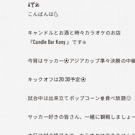
🕯️🍸️🎤
こんばんは🌜️
キャンドルとお酒と時々カラオケのお店
『Candle Bar Kony 』です❇️
今宵はサッカー⚽アジアカップ準々決勝の中継
キックオフは20:30予定⚽
試合中は出来立てポップコーン🍿食べ放題🙂
サッカー好きの皆さん、一緒に観戦しましょー