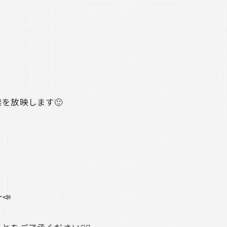
を放映します🙂
📣