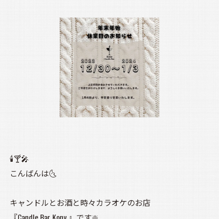
🕯️🍸️🎤
こんばんは🌜️
キャンドルとお酒と時々カラオケのお店
『Candle Bar Kony 』です❇️