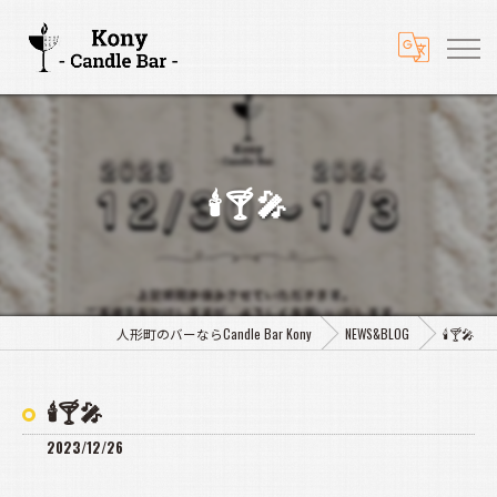
🕯️🍸️🎤
人形町のバーならCandle Bar Kony
NEWS&BLOG
🕯️🍸️🎤
🕯️🍸️🎤
2023/12/26