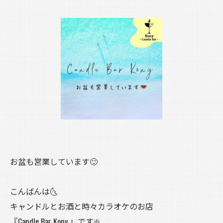
お盆も営業しています🙂
こんばんは🌜️
キャンドルとお酒と時々カラオケのお店
『Candle Bar Kony 』です❇️