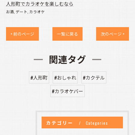
人形町でカラオケを楽しむなら
お酒
デート
カラオケ
< 前のページ
一覧に戻る
次のページ >
関連タグ
#人形町
#おしゃれ
#カクテル
#カラオケバー
カテゴリー
Categories