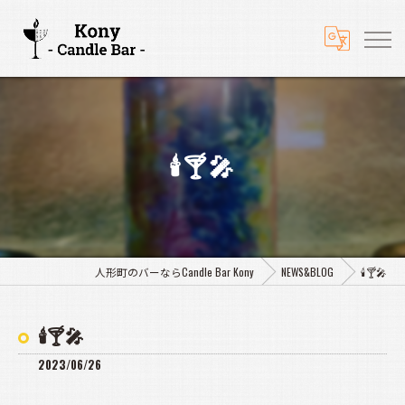
🕯️🍸️🎤
人形町のバーならCandle Bar Kony
NEWS&BLOG
🕯️🍸️🎤
🕯️🍸️🎤
2023/06/26