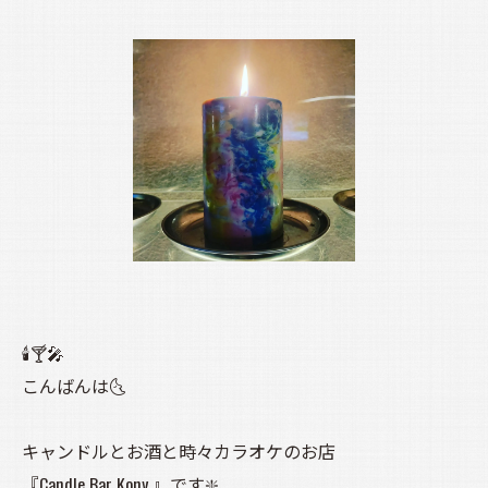
🕯️🍸️🎤
こんばんは🌜️
キャンドルとお酒と時々カラオケのお店
『Candle Bar Kony 』です❇️