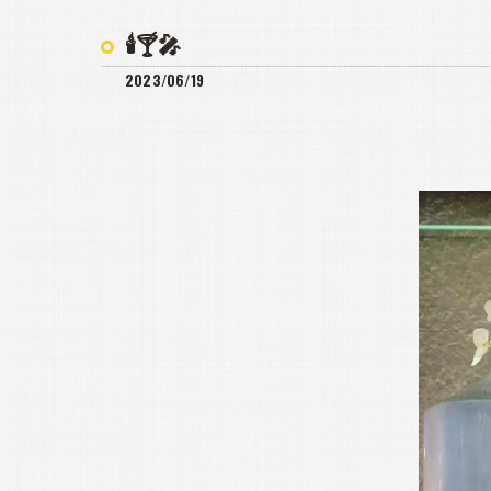
🕯️🍸️🎤
2023/06/19