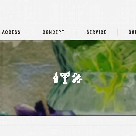
ACCESS
CONCEPT
SERVICE
GA
🕯️🍸️🎤