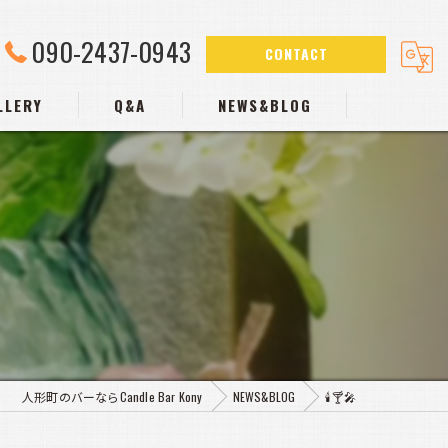
090-2437-0943
CONTACT
LLERY
Q&A
NEWS&BLOG
人形町のバーならCandle Bar Kony
NEWS&BLOG
🕯️🍸️🎤