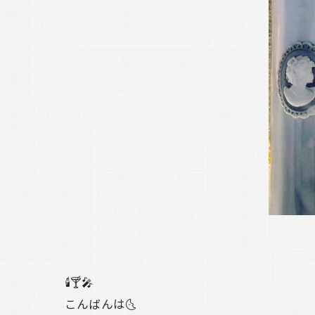
🕯️🍸️🎤
こんばんは🌜️