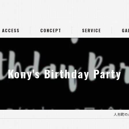
ACCESS
CONCEPT
SERVICE
GA
Kony's Birthday Party
人形町のバー