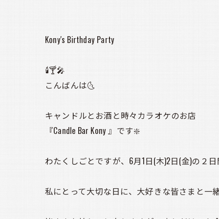
Kony's Birthday Party
🕯️🍸️🎤
こんばんは🌜️
キャンドルとお酒と時々カラオケのお店
『Candle Bar Kony 』です❇️
わたくしごとですが、6月1日(木)2日(金)の
私にとって大切な日に、大好きな皆さまと一緒