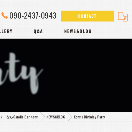
090-2437-0943
CONTACT
LLERY
Q&A
NEWS&BLOG
ならCandle Bar Kony
NEWS&BLOG
Kony's Birthday Party