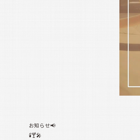
お知らせ📢
🕯️🍸️🎤