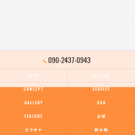
090-2437-0943
MENU
ACCESS
CONCEPT
SERVICE
GALLERY
Q&A
FEATURE
お酒
カラオケ
飲み物