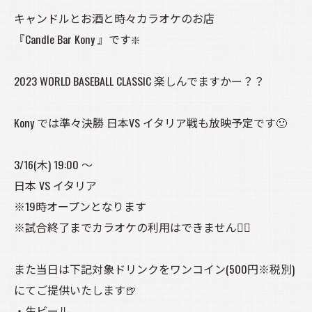
キャンドルとお酒と時々カラオケのお店
『Candle Bar Kony 』です❇️
2023 WORLD BASEBALL CLASSIC 楽しんでますかー？？
Kony では準々決勝 日本VS イタリア戦も放映予定です🙂
3/16(木) 19:00 ～
日本 VS イタリア
※19時オープンとなります
※試合終了までカラオケの利用はできません🙇‍♀️
また当日は下記対象ドリンクをワンコイン(500円※税別)
にてご提供いたします🍺
・生ビール