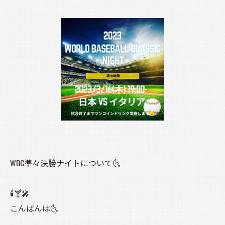
WBC準々決勝ナイトについて🌜️
🕯️🍸️🎤
こんばんは🌜️