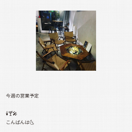
今週の営業予定
🕯️🍸️🎤
こんばんは🌜️