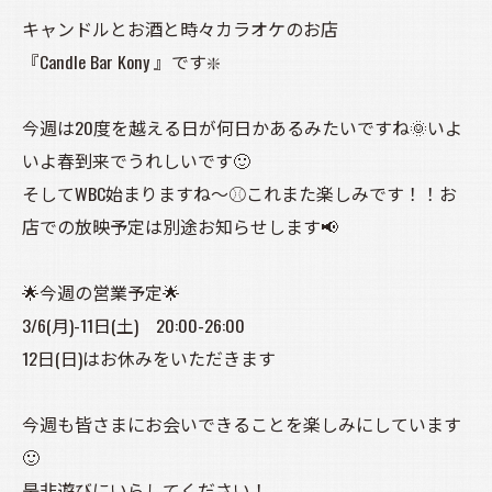
キャンドルとお酒と時々カラオケのお店
『Candle Bar Kony 』です❇️
今週は20度を越える日が何日かあるみたいですね🌞いよ
いよ春到来でうれしいです🙂
そしてWBC始まりますね～⚾これまた楽しみです！！お
店での放映予定は別途お知らせします📢
🌟今週の営業予定🌟
3/6(月)-11日(土) 20:00-26:00
12日(日)はお休みをいただきます
今週も皆さまにお会いできることを楽しみにしています
🙂
是非遊びにいらしてください！