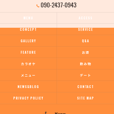
090-2437-0943
MENU
ACCESS
CONCEPT
SERVICE
GALLERY
Q&A
FEATURE
お酒
カラオケ
飲み物
メニュー
デート
NEWS&BLOG
CONTACT
PRIVACY POLICY
SITE MAP