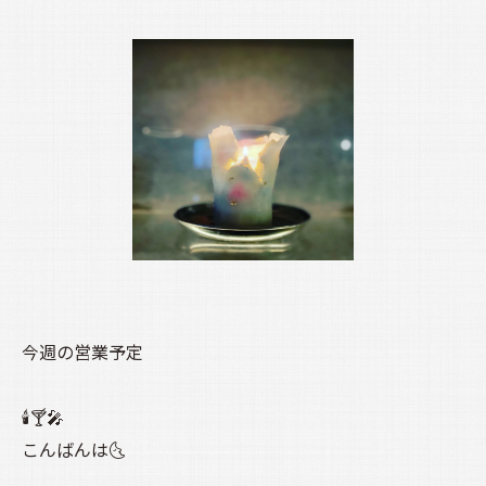
今週の営業予定
🕯️🍸️🎤
こんばんは🌜️