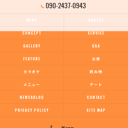
090-2437-0943
MENU
ACCESS
CONCEPT
SERVICE
GALLERY
Q&A
FEATURE
お酒
カラオケ
飲み物
メニュー
デート
NEWS&BLOG
CONTACT
PRIVACY POLICY
SITE MAP