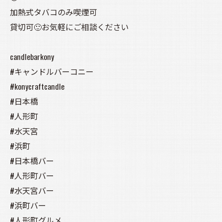
加熱式タバコのみ喫煙可
貸切可🙂お気軽にご相談ください
candlebarkony
#キャンドルバーコニー
#konycraftcandle
#日本橋
#人形町
#水天宮
#浜町
#日本橋バー
#人形町バー
#水天宮バー
#浜町バー
#人形町グルメ