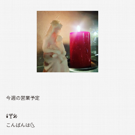
今週の営業予定
🕯️🍸️🎤
こんばんは🌜️