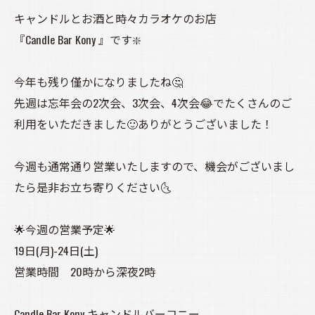
キャンドルとお酒と時々カラオケのお店
『Candle Bar Kony 』です❇️
今年も残り僅かになりましたね🤔
先週は忘年会の2次会、3次会、4次会😂でたくさんのご
利用をいただきました🙂ありがとうございました！
今週も通常通り営業いたしますので、機会がございまし
たら是非お立ち寄りください🌜️
🌟今週の営業予定🌟
19日(月)-24日(土)
営業時間 20時から深夜2時
Candle Bar Kony キャンドルバーコニー