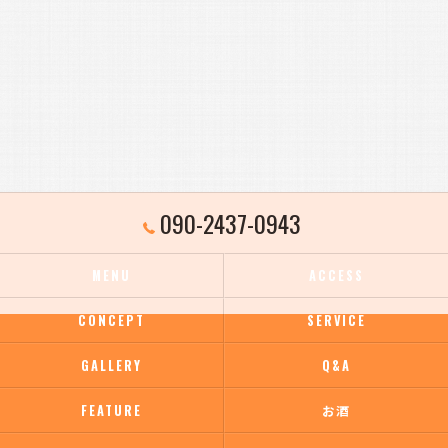
090-2437-0943
MENU
ACCESS
CONCEPT
SERVICE
GALLERY
Q&A
FEATURE
お酒