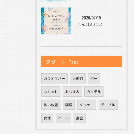
2026/07/19
こんばんは🌙
タグ
Tags
カラオケバー
人形町
バー
おしゃれ
おつまみ
カクテル
歌い放題
喫煙
ソファー
テーブル
女性
ビール
宴会