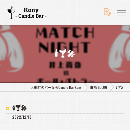
🕯️🍸️🎤
人形町のバーならCandle Bar Kony
NEWS&BLOG
🕯️🍸️🎤
🕯️🍸️🎤
2022/12/13